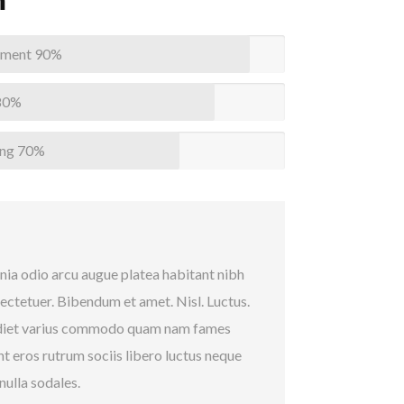
m
pment
90%
80%
ing
70%
nia odio arcu augue platea habitant nibh
sectetuer. Bibendum et amet. Nisl. Luctus.
erdiet varius commodo quam nam fames
nt eros rutrum sociis libero luctus neque
ulla sodales.