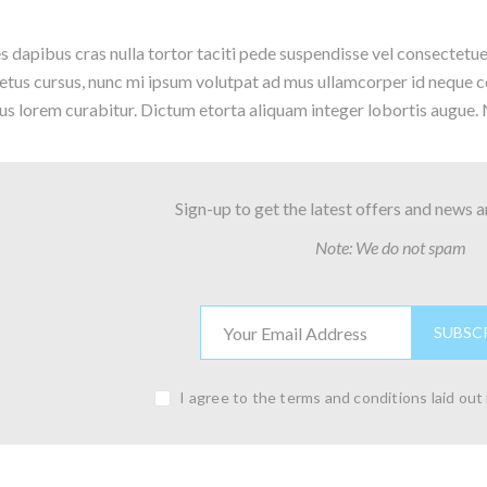
 dapibus cras nulla tortor taciti pede suspendisse vel consectetu
netus cursus, nunc mi ipsum volutpat ad mus ullamcorper id neque 
us lorem curabitur. Dictum etorta aliquam integer lobortis augue. Ni
Sign-up to get the latest offers and news 
Note: We do not spam
I agree to the terms and conditions laid out