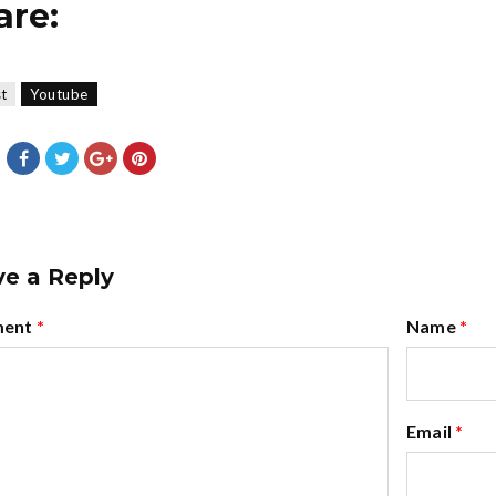
are:
st
Youtube
e a Reply
ent
*
Name
*
Email
*