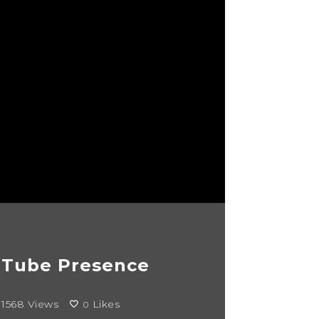
uTube Presence
1568 Views
Likes
0