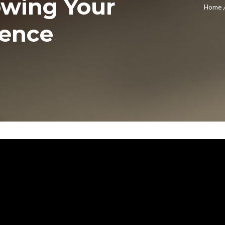
owing Your
Home
sence