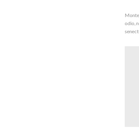
Montes
odio, 
senect