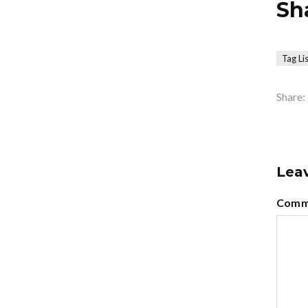
Sh
Tag Li
Share:
Leav
Comm