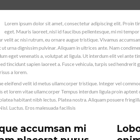
Lorem ipsum dolor sit amet, consectetur adipiscing elit. Proin ti
eget. Mauris laoreet, nisl id faucibus pellentesque, mi mi tempor
ur velit ac nisi rutrum, eu ornare augue tristique. Vivamus accumsan
t ut urna dignissim pulvinar. Aliquam in ultrices ante. Nam condim
um eget venenatis a, volutpat at ligula. Ut interdum elit vel ante t
sed tincidunt sapien laoreet a. Fusce vehicula, turpis sed hendrerit
risus a lorem.
e eleifend velit id metus ullamcorper tristique. Integer vel commodo
is et lorem vitae ullamcorper Tempus interdum ligula proin aptent o
platea habitant nibh lectus. Platea nostra. Aliquam posuere fringi
isl. Luctus. Eros malesuada facilisis
que accumsan mi
Lobo