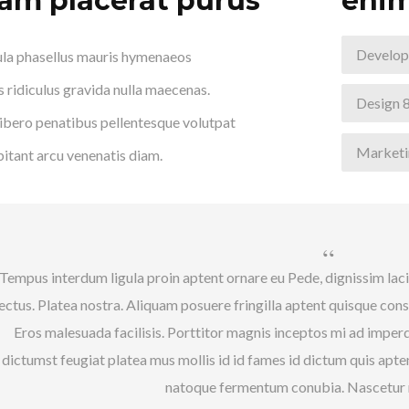
am placerat purus
eni
Develo
ula phasellus mauris hymenaeos
is ridiculus gravida nulla maecenas.
Design
 libero penatibus pellentesque volutpat
Market
itant arcu venenatis diam.
Tempus interdum ligula proin aptent ornare eu Pede, dignissim laci
lectus. Platea nostra. Aliquam posuere fringilla aptent quisque con
Eros malesuada facilisis. Porttitor magnis inceptos mi ad imp
dictumst feugiat platea mus mollis id id fames id dictum quis apte
natoque fermentum conubia. Nascetur n