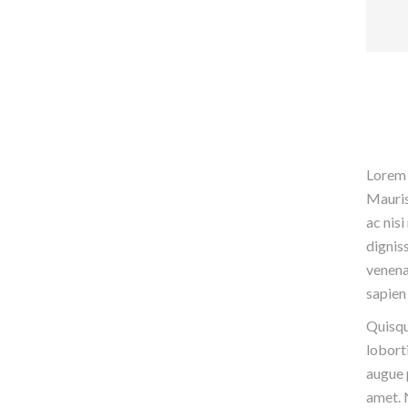
Lorem i
Mauris 
ac nis
dignis
venenat
sapien
Quisqu
lobort
augue 
amet. N