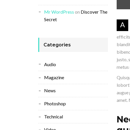
Mr WordPress
on
Discover The
Secret
A
efficit
blandi
Categories
bibend
justo, 
Audio
metus 
Quisqu
Magazine
lobort
News
augue 
amet. N
Photoshop
Technical
Ne
Video