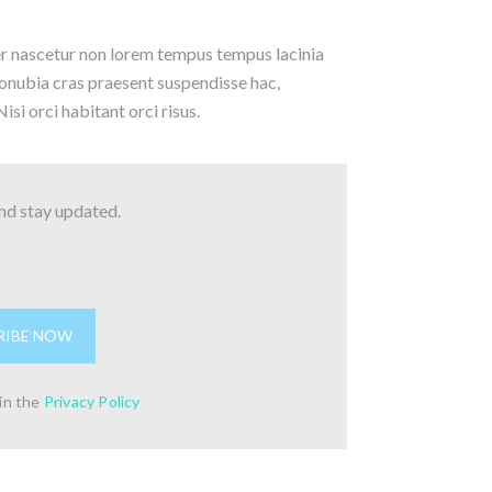
er nascetur non lorem tempus tempus lacinia
conubia cras praesent suspendisse hac,
si orci habitant orci risus.
and stay updated.
 in the
Privacy Policy