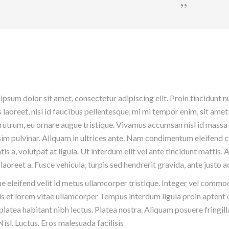
psum dolor sit amet, consectetur adipiscing elit. Proin tincidunt nu
laoreet, nisl id faucibus pellentesque, mi mi tempor enim, sit amet 
i rutrum, eu ornare augue tristique. Vivamus accumsan nisl id massa 
sim pulvinar. Aliquam in ultrices ante. Nam condimentum eleifend
is a, volutpat at ligula. Ut interdum elit vel ante tincidunt mattis.
 laoreet a. Fusce vehicula, turpis sed hendrerit gravida, ante justo
e eleifend velit id metus ullamcorper tristique. Integer vel commodo
is et lorem vitae ullamcorper Tempus interdum ligula proin aptent o
platea habitant nibh lectus. Platea nostra. Aliquam posuere fringi
isl. Luctus. Eros malesuada facilisis